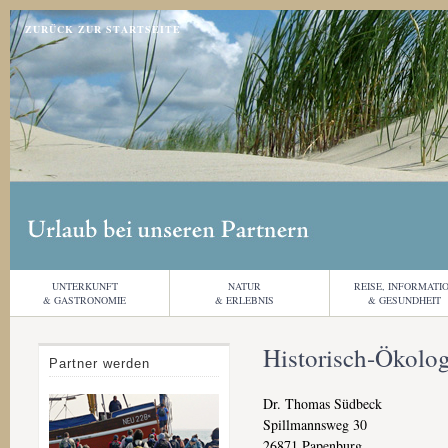
Jump to navigation
ZURÜCK ZUR STARTSEITE
UNTERKUNFT
NATUR
REISE, INFORMATI
& GASTRONOMIE
& ERLEBNIS
& GESUNDHEIT
Historisch-Ökolog
Partner werden
Dr. Thomas Südbeck
Spillmannsweg 30
26871
Papenburg