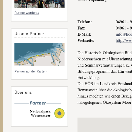
Partner werden »
Telefon:
04961 - 
Fax:
04961 - 
E-Mail:
info@hoe
Unsere Partner
Webseite:
http://w
Die Historisch-Ökologische Bil
Niedersachsen mit Übernachtung
und Seminarveranstaltungen zu 
Bildungsprogramm dar. Ein weite
Partner auf der Karte »
Entwicklung.
Die HÖB im Landkreis Emsland l
Bewusstsein über die ökologisch
Über uns
hinaus möchten wir einen Bezug
nahegelegenen Ökosystem Moor he