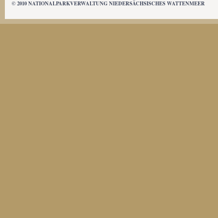
© 2010 NATIONALPARKVERWALTUNG NIEDERSÄCHSISCHES WATTENMEER